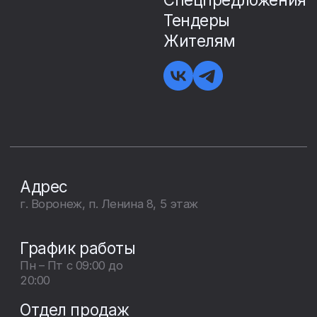
© 2010 – 2025. ГК «Еврострой»
Все права защищены
Кабинет агента
Настоящий сайт носит исключительно
информационный характер. Представленная на сайте
информация, опубликованные материалы, в том числе
цены, не являются публичной офертой, определяемой
положениями статьи 437 Гражданского кодекса
Российской Федерации. Запрещено использование
материалов сайта без согласия его авторов и ссылки
на сайт. Показатели и характеристики проекта,
указанные на данном сайте, являются проектными
(плановыми) и могут быть изменены.
Создание сайта — The Space Milk 2025