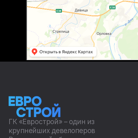
ГК «Еврострой» – один из
крупнейших девелоперов
Воронежской области
Политика конфиденциальности
Соглашение на обработку персональных данных
Новостройки
Компания
Строящиеся
О компании
Готовые квартиры
Вакансии
с ключами
Сданные
Новости
Политика в области
прав человека