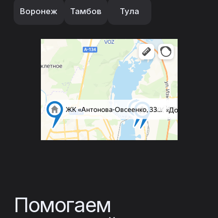
Место для вашего бизнеса
Добавить
бизнес
Уже более 18 лет реализуем
проекты любой сложности —
от коттеджей до промышленных
объектов в регионе и по всей
России
Узнать подробнее