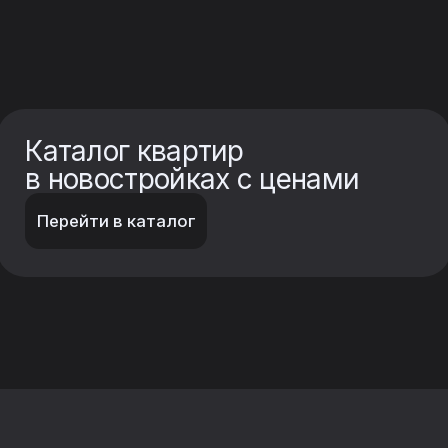
Эксперты по
недвижимости
Профессионально подберем жилье,
соответствующее вашим запросам
и бюджету. Поможем вам подобрать
наиболее выгодный финансовый
инструмент для приобретения жилья:
от оптимальной ипотечной программы
с низкой процентной ставкой до гибких
вариантов рассрочки
Помогаем
людям купить
квартиру