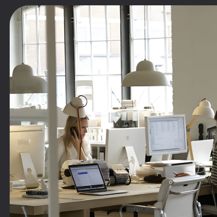
ГК «Еврострой» – один из
крупнейших девелоперов
Воронежской области
Политика конфиденциальности
Соглашение на обработку персональных данных
Новостройки
Компания
Строящиеся
О компании
Готовые квартиры
Вакансии
с ключами
Сданные
Новости
Политика в области