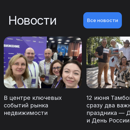
«О'ДА»
Тула, Маршала Жукова, 7/1
Подробнее
В центре ключевых
12 июня Тамбо
событий рынка
сразу два важ
недвижимости
праздника — 
и День России
Семейная ипотека