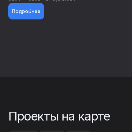
по строительству коммерческих
объектов — от офисных и торговых
помещений до складских
и производственных комплексов. Наши
проекты обеспечивают удобство,
функциональность и современный
дизайн, соответствующие высоким
стандартам качества и потребностям
бизнеса