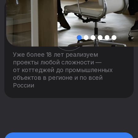
прав человека
Как купить
Акции
Ипотека
Отделка
Спецпредложения
Тендеры
Жителям
Адрес
г. Воронеж, п. Ленина 8, 5 этаж
График работы
Пн – Пт с 09:00 до
20:00
Отдел продаж
8 800 20 10 002