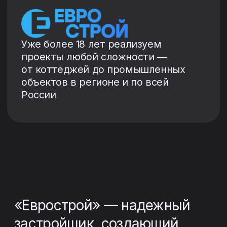
России
«Еврострой» — надежный
застройщик, создающий
пространства для жизни,
где каждая деталь
продумана с заботой
о вашем комфорте.
Мы строим современные
и качественные жилые
комплексы, сочетающие
в себе передовые
технологии, эстетику
и функциональность