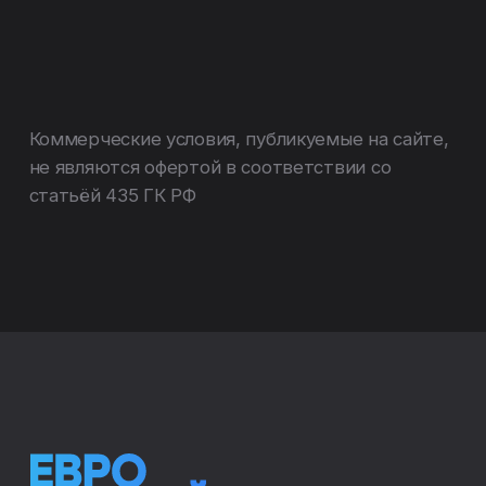
Воронежской области
Политика конфиденциальности
Соглашение на обработку персональных данных
Новостройки
Компания
Строящиеся
О компании
Готовые квартиры
Вакансии
с ключами
Сданные
Новости
Политика в области
прав человека
Как купить
Акции
Ипотека
Отделка
Спецпредложения
Тендеры
Жителям