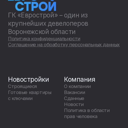
Адрес
г. Воронеж, п. Ленина 8, 5 этаж
График работы
Пн – Пт с 09:00 до
20:00
Отдел продаж
8 800 20 10 002
sales@estvrn.ru
График работы call-центра
Пн – Вс с 09:00 до 20:00
© 2010 – 2025. ГК «Еврострой»
Все права защищены
Кабинет агента
Настоящий сайт носит исключительно
информационный характер. Представленная на сайте
информация, опубликованные материалы, в том числе
цены, не являются публичной офертой, определяемой