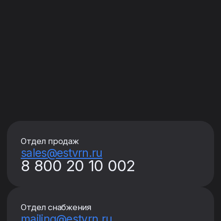
Отдел продаж
sales@estvrn.ru
8 800 20 10 002
Отдел снабжения
mailing@estvrn.ru
+7 (473) 210-46-69
Секретарь
info@estvrn.ru
+7 (473) 210-60-40
Управляющая компания «Суворов»
+7 (473) 202-65-28